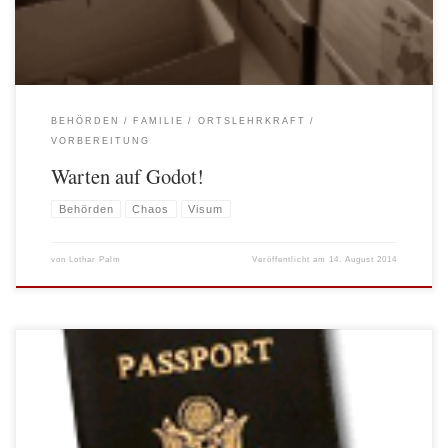
BEHÖRDEN
FAMILIE
ORTSLEHRKRAFT
VORBEREITUNG
Warten auf Godot!
Behörden
Chaos
Visum
von
Lothar Palm
Veröffentlicht am
14. August 2014
…allerdings scheint es so zu sein, dass wir die Letzten sind, die davon erfahren!
Geplant war eigentlich, dass wir am 10.08. im Flieger Richtung Peking sitzen,