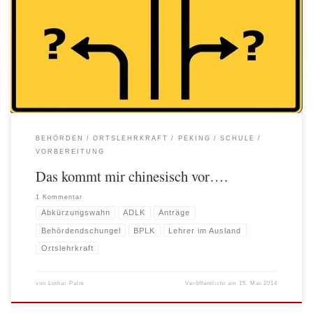
wir in Peking aus dem Flieger steigen. Mitnichten, die Auseinandersetzung mit
deutschen Behörden, das verwendete Abkürzungsvokabular des Beamtentums
und die vielen Gesetzestexte ließen und lassen mich bereits in Deutschland nur
„Bahnhof verstehen„. ADLK, BPLK oder Ortslehrkraft? Ein Telefonat […]
BEHÖRDEN
ORTSLEHRKRAFT
PEKING
SCHULE
VORBEREITUNG
Das kommt mir chinesisch vor….
1 Kommentar
Abkürzungswahn
ADLK
Anträge
Behördendschungel
BPLK
Lehrer im Ausland
Ortslehrkraft
von
Lothar Palm
Veröffentlicht am
15. Mai 2014