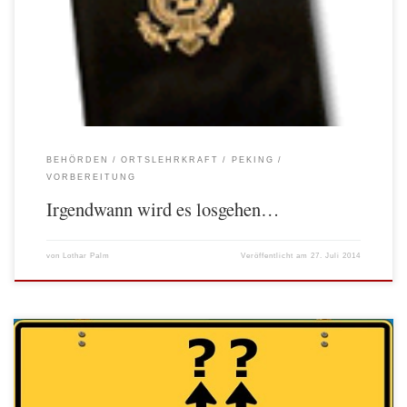
um noch ein paar Tage vor Schuljahresbeginn mit den Kinder gemeinsam in der
„neuen“ Stadt verbringen zu können. Dass jetzt alles anders kommt und wir nach
wie […]
BEHÖRDEN
ORTSLEHRKRAFT
PEKING
VORBEREITUNG
Irgendwann wird es losgehen…
von
Lothar Palm
Veröffentlicht am
27. Juli 2014
Eigentlich dachte ich, dass mir dieser Satz erstmalig in den Sinn kommt, wenn