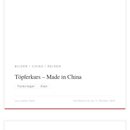
Nein, keine Panik. Ich werde jetzt nicht über einen chinesischen VHS-Kurs mit
dem Thema „Tonkrieger töpfern“ berichten, aber ich war auf der Suche nach
einem Titel, der zum Lesen animiert
Obwohl! Interessant wäre die Frage
schon, woher die Jungs vor mehr als 2000 Jahren die Technik erlernt hatten,
lebensgroße Krieger in […]
BILDER
CHINA
REISEN
Töpferkurs – Made in China
Tonkrieger
Xian
von
Lothar Palm
Veröffentlicht am
5. Oktober 2015