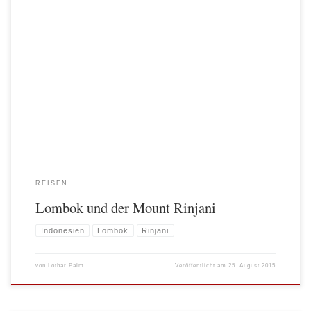
...oder wie wir die höchste Müllkippe Lomboks meisterten! Eins muss vorab
klargestellt werden! Der Rundtrip zum höchsten Vulkan Lomboks über den
Kraterrand (2750m), herunter zum Kratersee (ca. 2300m) und wieder hinauf zum
Kraterrand ist absolut lohnenswert. Die Landschaft ist traumhaft und
abwechslungsreich. Man wandert durch Grassteppen, durch dicht bewachsene
Wälder […]
REISEN
Lombok und der Mount Rinjani
Indonesien
Lombok
Rinjani
von
Lothar Palm
Veröffentlicht am
25. August 2015