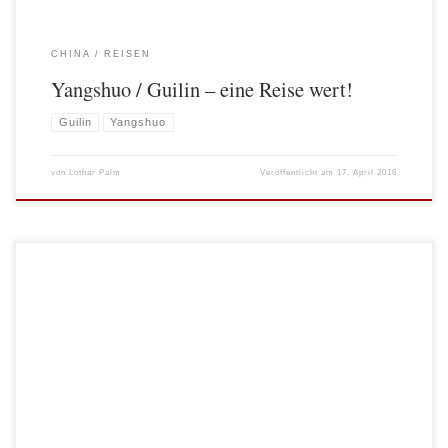
CHINA
REISEN
Yangshuo / Guilin – eine Reise wert!
Guilin
Yangshuo
von
Lothar Palm
Veröffentlicht am
17. April 2016
Glaubt man den vielen Kletterführern und Berichten, so ist die Landschaft rund
um Guilin ein Paradies für jeden Kletterbegeisterten. Was lag also näher, als beim
Besuch der traumhaften Landschaft ein paar Tage mehr einzuplanen, um wieder
einmal draußen am Fels klettern zu können. Schon die allgemeine Beschreibung
des Gebiets ist […]