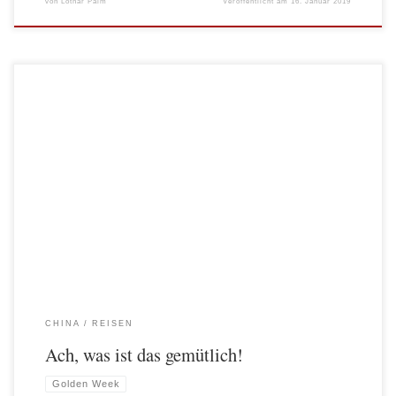
von
Lothar Palm
Veröffentlicht am
16. Januar 2019
In China gibt es zwei nationale Ferienwochen, die sogenannte Golden Week im
Herbst und Chinese New Year im Januar / Februar. Und was machen die
Chinesen in dieser Zeit? Selbstverständlich das Gleiche, was wir in unseren
Ferien machen: REISEN! Der Unterschied ist allerdings die Masse. Selbst wenn
nur ein geringer […]
CHINA
REISEN
Ach, was ist das gemütlich!
Golden Week