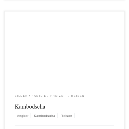
Warum Kambodscha? Ganz einfach, nach nur ein paar Tagen in diesem Land gibt
es unendlich viele Gründe, warum man hierhin fahren sollte. Die Leute, Angkor
Wat und alle weiteren archäologischen Anlagen, das Essen, das Wetter und, und,
und… Los gings wie immer in Peking. Diesmal mit dem größten
Passagierflugzeug, das […]
BILDER
FAMILIE
FREIZEIT
REISEN
Kambodscha
Angkor
Kambodscha
Reisen