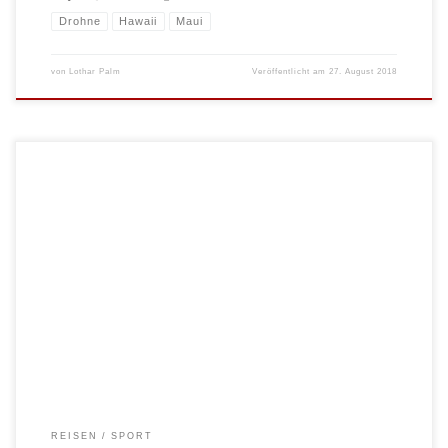
Drohne
Hawaii
Maui
von
Lothar Palm
Veröffentlicht am
27. August 2018
Windsurfen? Trendsportart? Mitnichten! Bereits bei unseren zurückliegenden
Windsurftrips mussten wir schmerzhaft feststellen, dass Windsurfen nur noch
von Grauhaarigen und Rentnern betrieben wird. Am Hood River, auf Maui und
jetzt hier in Mui Ne (Vietnam) ist man, trotz jeweils bester Bedingungen, weit
davon entfernt in Jubel über den Nachwuchs auszubrechen. Im […]
REISEN
SPORT