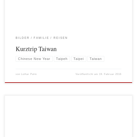
BILDER
FAMILIE
REISEN
Kurztrip Taiwan
Chinese New Year
Taipeh
Taipei
Taiwan
von
Lothar Palm
Veröffentlicht am
19. Februar 2016
Wer hätte das gedacht? Ein Spontantrip über Chinese New Year nach Taiwan
brachte die lang ersehnte „Erleuchtung„. Es gibt sie also tatsächlich, eine Kite-
und Windsurfszene außerhalb der Top-Asia-Spots Mui Ne (Vietnam) und