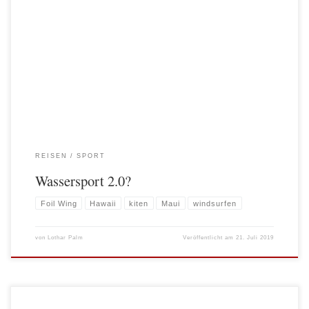
Foil Wing(en). Das ist also die Zukunft des Wassersports? Oder eine weitere
Ergänzung neben Kiten und Windsurfen? Zugegebenermaßen scheint
Windsurfen eine eher aussterbende Sportart zu sein. Erstaunlich wie viele ältere
Leute den Sport noch betreiben und am Strand über die guten alten Zeiten
philosophieren. Selbst in diesem Jahr waren in […]
REISEN
SPORT
Wassersport 2.0?
Foil Wing
Hawaii
kiten
Maui
windsurfen
von
Lothar Palm
Veröffentlicht am
21. Juli 2019