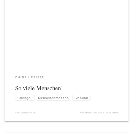
Ostern 2019. Ferien für uns Langnasen und was liegt näher, als einen Tripp
durch China zu machen. Außerhalb der chinesischen Ferienzeiten. Das verspricht
paradiesische Zustände, denn Ferien haben alle, außer die Chinesen. Das lässt
hoffen. Hoffen auf leere Bahnhöfe, Flieger, Busse, Restaurants etc.. Gut, nach 5
Jahren Chinaabenteuer weiß man, […]
CHINA
REISEN
So viele Menschen!
Chengdu
Menschenmassen
Sichuan
von
Lothar Palm
Veröffentlicht am
5. Mai 2019