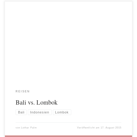
Nach einigen Tagen bzw. Wochen auf Bali, haben wir viel Zeit auf Lombok
(Wikipedia) verbringen können bzw. müssen. In der Inselhauptstadt Mataram
wollten wir unser Visum verlängern. Man sollte meinen, dass die räumliche Nähe
zur Nachbarinsel -Bali liegt nur ca. 1 Bootsstunde westlich von Lombok- einen
ähnlichen Menschenschlag bzw. eine ähnliche […]
REISEN
Bali vs. Lombok
Bali
Indonesien
Lombok
von
Lothar Palm
Veröffentlicht am
17. August 2015