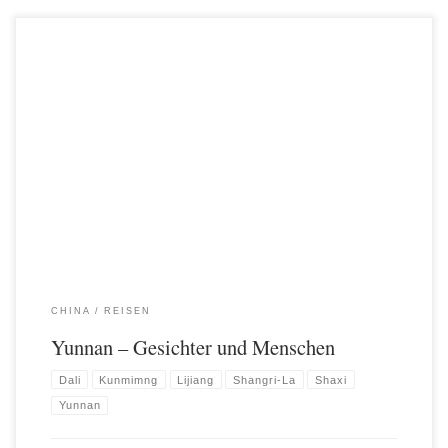
2 Wochen Yunnan. Fantastisch! Tolle Landschaft und noch faszinierendere
Menschen in und rund um Kunming, Lijiang, Dali und Shaxi.
CHINA
REISEN
Yunnan – Gesichter und Menschen
Dali
Kunmimng
Lijiang
Shangri-La
Shaxi
Yunnan