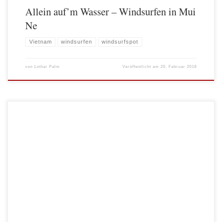
Allein auf’m Wasser – Windsurfen in Mui
Ne
Vietnam
windsurfen
windsurfspot
von
Lothar Palm
Veröffentlicht am
20. Februar 2018
Vorüberlegungen Im Sommer 2017 war es endlich soweit, wir entschieden uns
einen Teil der Seidenstraße zu bereisen. Um nicht wie Marco Polo Monate auf
einem Camelrücken verbringen zu müssen, war diebequemere Variante gefragt:
Fahrer mit Auto, so dass wir die ca. 1400 km weite Strecke von Lanzhou über
Xiahe nach […]