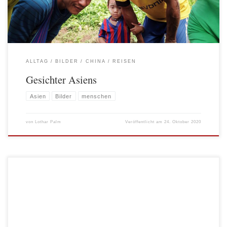
ALLTAG
BILDER
CHINA
REISEN
Gesichter Asiens
Asien
Bilder
menschen
von
Lothar Palm
Veröffentlicht am
24. Oktober 2020
Gestern habe ich die Bilder der zurückliegen fünf Jahre nochmals im
Schnellverfahren durchgeblättert und dabei fiel mir auf, wie viele Türen ich
fotografiert habe. Eine Suchanfrage in Google hat mir sehr schnell gezeigt, dass