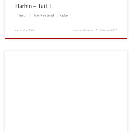
Harbin – Teil 1
Harbin
Ice Festival
Kälte
von
Lothar Palm
Veröffentlicht am
20. Februar 2017
Vorüberlegungen Als von einer Kollegin die Idee aufkam am diesjährigen ANZA
Great Wall Dinner teilzunehmen, stand erst einmal die ein oder andere Diskussion
an. Lohnt sich die Anschaffung eines Smokings? Lässt Claudia sich ein neues
Abendkleid schneidern? Will man viiiiiiel Geld für einen (eigentlich dekadenten)
Event hinlegen? Dreimal „JA“! Wir wollten, […]