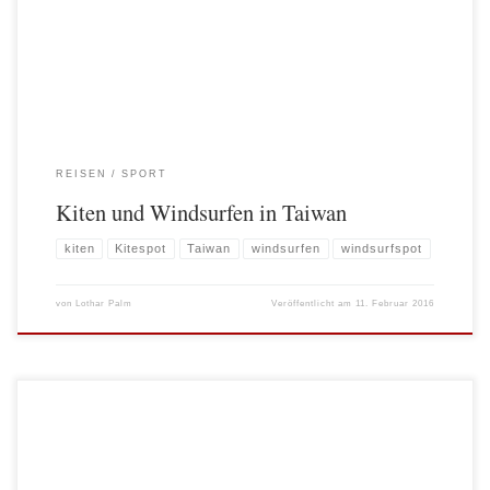
Boracay (Philippinen)! Wie durch Zufall las ich kurz vor dem Antritt unserer
Reise (Februar 2016) in einem Forum, dass […]
REISEN
SPORT
Kiten und Windsurfen in Taiwan
kiten
Kitespot
Taiwan
windsurfen
windsurfspot
von
Lothar Palm
Veröffentlicht am
11. Februar 2016