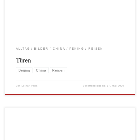
auch andere Besucher der traditionellen Hutongs ähnliche Ideen hatten. Und
warum? Weil die Türen faszinieren! Form […]
ALLTAG
BILDER
CHINA
PEKING
REISEN
Türen
Beijing
China
Reisen
von
Lothar Palm
Veröffentlicht am
17. Mai 2020
Es gibt sie noch, die Great Wall abseits der Touristenströme! Unweit des