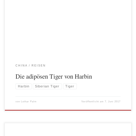
Wie ich auf diesen Blogtitel kam? Ganz einfach, der erste Blick auf einen der
angeblich 1000 sibirischen Tiger in der Pflegestation in Harbin erinnerte mich
mehr an ein Marshmallowmännchen mit Teddybärkostüm, als an eine gefährliche
und athletisch dahinschleichende Raubkatze. Aber von vorne… Über das
Eisfestival in Harbin hatte ich mich […]
CHINA
REISEN
Die adipösen Tiger von Harbin
Harbin
Siberian Tiger
Tiger
von
Lothar Palm
Veröffentlicht am
7. Juni 2017