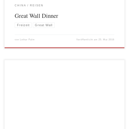
CHINA
REISEN
Great Wall Dinner
Freizeit
Great Wall
von
Lothar Palm
Veröffentlicht am
25. Mai 2016
Yangshuo – Downtown Kann man sich anschauen, ist nett, aber man muss
definitiv keine Tage einplanen, um sich dieser Touristenstadt hinzugeben. Man
findet hier wirklich all das, was man in jeder anderen Travellerhochburg der Welt
auch findet. Kleine Internetcafés, die jeden Trip und jeden Wunsch für Geld
organisieren, Straßenhändler, die einen […]