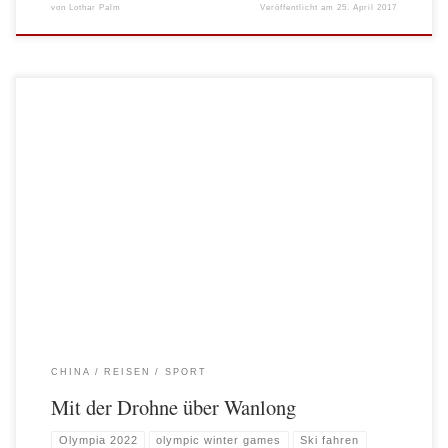
von
Lothar Palm
Veröffentlicht am
25. April 2017
Schon mehrfach hatten Claudia (vgl. Olympische Winterspiele in Peking) oder
ich (vgl. Wanlong – Skifahren in China) über Wanlong berichtet. Ca. 200km
nördlich von Peking liegt das Olympiagebiet für die Winterspiele 2022. Dieses
Mal war meine Drohne mit dabei und diese Aufnahmen sind entstanden:
CHINA
REISEN
SPORT
Mit der Drohne über Wanlong
Olympia 2022
olympic winter games
Ski fahren