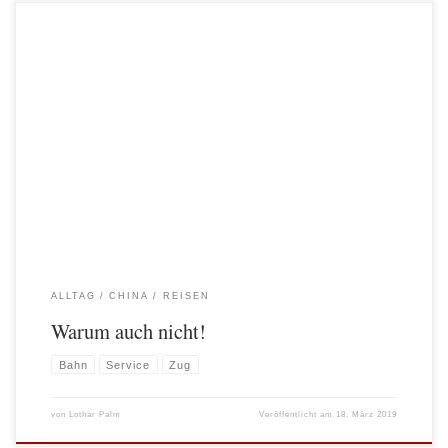
Über das Reisen im chinesischen Bahnsystem hatte ich bisher noch nicht
berichtet. Warum eigentlich nicht? Denn es ist geprägt von Pünktlichkeit,
Sauberkeit und einem Servicegedanken, den wir in Deutschland vermissen
werden. Ein paar Beispiele gefällig? Von Peking nach Shanghai fährt man in ca. 4
Stunden. Das ist eine Strecke von […]
ALLTAG
CHINA
REISEN
Warum auch nicht!
Bahn
Service
Zug
von
Lothar Palm
Veröffentlicht am
18. März 2019