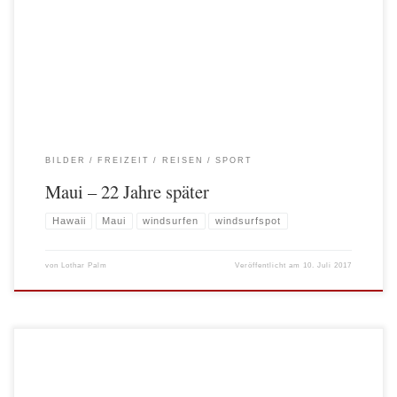
Monate zum Windsurfen. Diesmal waren es zwar nur 2 1/2 Wochen, aber es
fühlte sich windsurftechnisch genauso an. Geil! Bilder …und sonst? Und sonst
bleibt festzuhalten, dass der Sport, wie bereits im letzten Jahr am […]
BILDER
FREIZEIT
REISEN
SPORT
Maui – 22 Jahre später
Hawaii
Maui
windsurfen
windsurfspot
von
Lothar Palm
Veröffentlicht am
10. Juli 2017