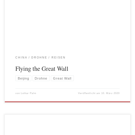
touristisch erschlossenen Abschnitts von Mutianyu kann man, wenn man den
Einstieg in die Segmente kennt, ein ursprüngliches Stück der Chinesischen
Mauer ohne viele Touristen erklimmen. Dank meiner Drohne sind mir
Aufnahmen gelungen, die deutlich machen, wie dieses immer […]
CHINA
DROHNE
REISEN
Flying the Great Wall
Beijing
Drohne
Great Wall
von
Lothar Palm
Veröffentlicht am
10. März 2020