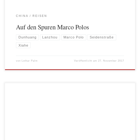
CHINA
REISEN
Auf den Spuren Marco Polos
Dunhuang
Lanzhou
Marco Polo
Seidenstraße
Xiahe
von
Lothar Palm
Veröffentlicht am
27. November 2017
Seitdem uns die Drohne auf den vielen Reisen durch China und Asien begleitet,
sind einige Bilder entstanden, die die bereisten Länder anders als aus der
gewöhnlichen Foto- oder Handykameraperspektive zeigen. Ich habe mich daher
eine neue Rubrik einzurichten, in der die faszinierensten Aufnahmen von oben zu
sehen sind. > Drohnenimpressionen […]