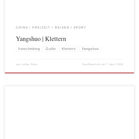
CHINA
FREIZEIT
REISEN
SPORT
Yangshuo | Klettern
freeclimbing
Guilin
Klettern
Yangshuo
von
Lothar Palm
Veröffentlicht am
7. April 2016
Vorgeschichte Einen Urlaub kurz vor Chinese New Year zu buchen ist
gleichbedeutend mit dem Versuch bei Ebay einen neuen 911er Porsche Turbo für
1000€ zu ersteigern. Ein Ding der Unmöglichkeit! Was blieb uns also anderes
übrig, als die Flüge zu buchen, die überhaupt noch im freien Markt erhältlich und
bezahlbar […]