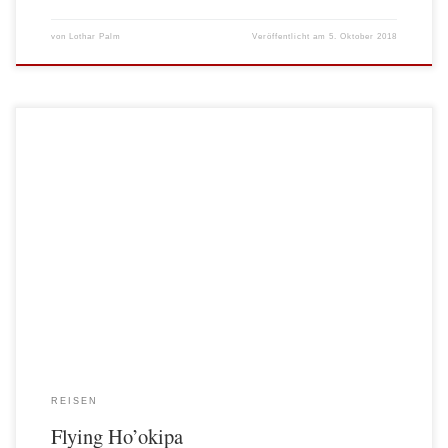
von
Lothar Palm
Veröffentlicht am
5. Oktober 2018
#DJI Mavic Pro #Drohne
REISEN
Flying Ho’okipa