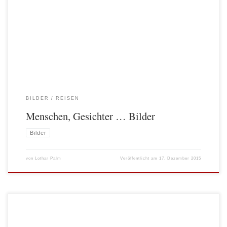
Menschen, Gesichter, andere Welt(en) – Bilder aus Peking, Qingdao, Hongkong
und Xi’an
BILDER
REISEN
Menschen, Gesichter … Bilder
Bilder
von
Lothar Palm
Veröffentlicht am
17. Dezember 2015