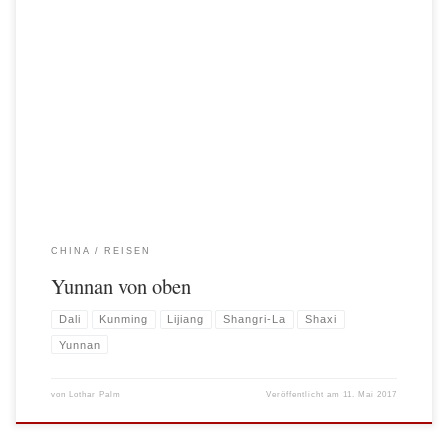
Seit ein paar Monaten darf ich eine DJI Mavic Pro mein eigen nennen. Über die
faltbare Drohne wurde im Netz bereits ausführlich berichtet, denn das kleine
faltbare Fluggerät strotzt geradezu mit technischen Höchstleistungen (vgl. Specs).
In Deutschland war sie lange Zeit für den Preis von 1199 € nur vorbestellbar.
Hier in China […]
CHINA
REISEN
Yunnan von oben
Dali
Kunming
Lijiang
Shangri-La
Shaxi
Yunnan
von
Lothar Palm
Veröffentlicht am
11. Mai 2017