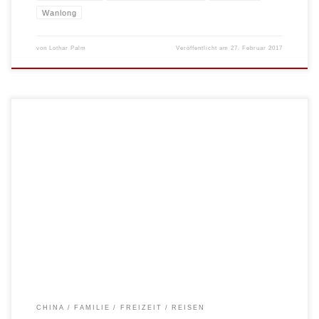
Wanlong
von
Lothar Palm
Veröffentlicht am
27. Februar 2017
Es gibt sie doch! Die positiven Nachrichten aus China! Wie jetzt? In den
Nachrichten (Tagesschau, Heute und Co.!) gab es einen positiven Bericht über
China? Keine „Bad News“? Wie etwa „Smog in Peking“ oder „Streit um das
südchinesische Meer“? Sollte es tatsächlich bewegte Bilder im TV und
aussagekräftige Fotos im Netz über […]
CHINA
FAMILIE
FREIZEIT
REISEN