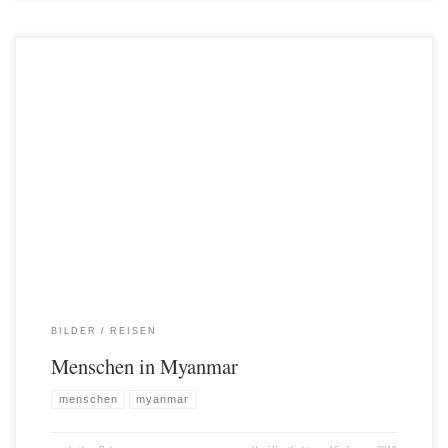
#people #myanmar #dailylife Auf die in einem Smalltalk gestellte Frage „Und,
wie war Myanmar?“ fiel mir die Antwort immer recht leicht. Drei Sätze genügten:
(1) Tolles Land!(2) Fantastische Menschen!(3) Scheiß Essen! Des Öfteren habe
ich auf unseren Reisen versucht, Menschen mit der Kamera einzufangen, um mit
Bildern Geschichten zu erzählen (vgl. […]
BILDER
REISEN
Menschen in Myanmar
menschen
myanmar