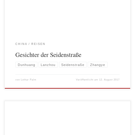
Mongolen, Han Chinesen, […]
CHINA
REISEN
Gesichter der Seidenstraße
Dunhuang
Lanzhou
Seidenstraße
Zhangye
von
Lothar Palm
Veröffentlicht am
12. August 2017
Vergleich Genau vor 22 Jahren war ich das letzte Mal auf Maui. Damals für 3