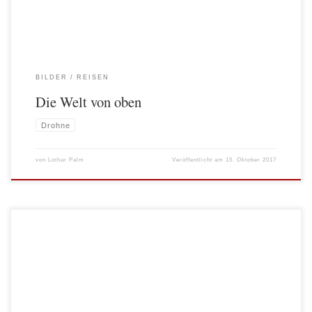
BILDER
REISEN
Die Welt von oben
Drohne
von
Lothar Palm
Veröffentlicht am
15. Oktober 2017
Im Juli ging es für eine Woche auf ein Teilstück der Seidenstraße. Von Lanzhou
über Zhangye nach Dunhuang ging die mehr als 1500 km lange Tour. Wie auf
vielen anderen Tripps durch Asien ( vgl. Gesichter Yunnans, Gesichter
2, Gesichter 1) war ich sehr von den unterschiedlichen Menschen fasziniert.