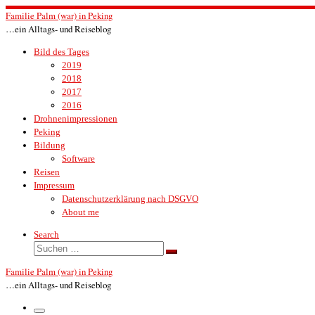
Zum
Familie Palm (war) in Peking
Inhalt
…ein Alltags- und Reiseblog
springen
Bild des Tages
2019
2018
2017
2016
Drohnenimpressionen
Peking
Bildung
Software
Reisen
Impressum
Datenschutzerklärung nach DSGVO
About me
Search
Suche
Suchen …
Familie Palm (war) in Peking
…ein Alltags- und Reiseblog