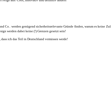
r Felge aus! Cool, innovativ und definitiv anders!
d Co.. werden genügend sicherheitsrelevante Gründe finden, warum es keine Zulass
ign werden dabei keine (!) Grenzen gesetzt sein!
 dass ich das Teil in Deutschland vermissen werde!