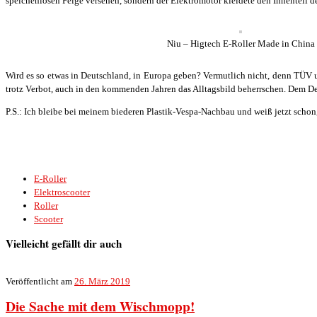
speichenlosen Felge versehen, sondern der Elektromotor kleidete den Innenteil de
Niu – Higtech E-Roller Made in China
Wird es so etwas in Deutschland, in Europa geben? Vermutlich nicht, denn TÜV un
trotz Verbot, auch in den kommenden Jahren das Alltagsbild beherrschen. Dem Des
P.S.: Ich bleibe bei meinem biederen Plastik-Vespa-Nachbau und weiß jetzt schon,
E-Roller
Elektroscooter
Roller
Scooter
Vielleicht gefällt dir auch
Veröffentlicht am
26. März 2019
Die Sache mit dem Wischmopp!