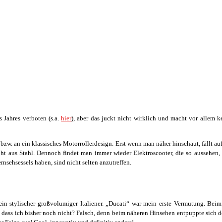
s Jahres verboten (s.a.
hier
), aber das juckt nicht wirklich und macht vor allem ke
bzw. an ein klassisches Motorrollerdesign. Erst wenn man näher hinschaut, fällt a
teht aus Stahl. Dennoch findet man immer wieder Elektroscooter, die so aussehe
nsehsessels haben, sind nicht selten anzutreffen.
in stylischer großvolumiger Italiener. „Ducati“ war mein erste Vermutung. Beim
, dass ich bisher noch nicht? Falsch, denn beim näheren Hinsehen entpuppte sich d