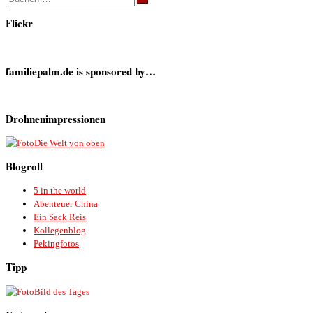
Suchen …
Flickr
familiepalm.de is sponsored by…
Drohnenimpressionen
Die Welt von oben
Blogroll
5 in the world
Abenteuer China
Ein Sack Reis
Kollegenblog
Pekingfotos
Tipp
Bild des Tages