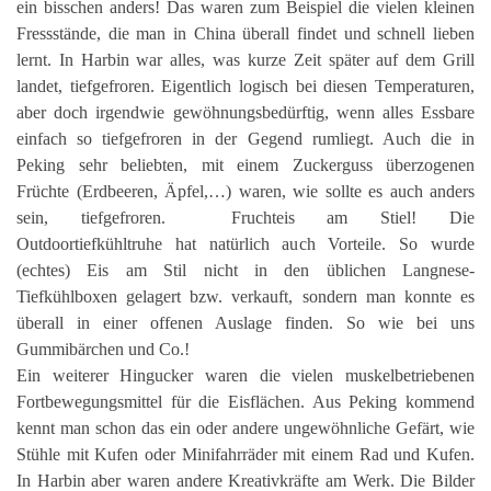
ein bisschen anders! Das waren zum Beispiel die vielen kleinen
Fressstände, die man in China überall findet und schnell lieben
lernt. In Harbin war alles, was kurze Zeit später auf dem Grill
landet, tiefgefroren. Eigentlich logisch bei diesen Temperaturen,
aber doch irgendwie gewöhnungsbedürftig, wenn alles Essbare
einfach so tiefgefroren in der Gegend rumliegt. Auch die in
Peking sehr beliebten, mit einem Zuckerguss überzogenen
Früchte (Erdbeeren, Äpfel,…) waren, wie sollte es auch anders
sein, tiefgefroren. Fruchteis am Stiel! Die
Outdoortiefkühltruhe hat natürlich auch Vorteile. So wurde
(echtes) Eis am Stil nicht in den üblichen Langnese-
Tiefkühlboxen gelagert bzw. verkauft, sondern man konnte es
überall in einer offenen Auslage finden. So wie bei uns
Gummibärchen und Co.!
Ein weiterer Hingucker waren die vielen muskelbetriebenen
Fortbewegungsmittel für die Eisflächen. Aus Peking kommend
kennt man schon das ein oder andere ungewöhnliche Gefärt, wie
Stühle mit Kufen oder Minifahrräder mit einem Rad und Kufen.
In Harbin aber waren andere Kreativkräfte am Werk. Die Bilder