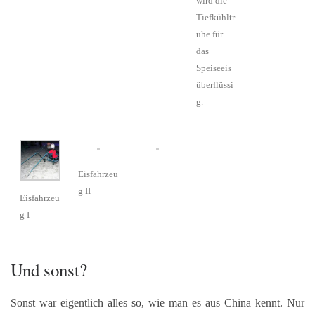
wird die
Tiefkühltr
uhe für
das
Speiseeis
überflüssi
g.
Eisfahrzeu
g II
Eisfahrzeu
g I
Und sonst?
Sonst war eigentlich alles so, wie man es aus China kennt. Nur