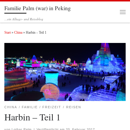
Familie Palm (war) in Peking
Zum Inhalt springen
Men
…ein Alltags- und Reiseblog
Start
»
China
»
Harbin – Teil 1
CHINA
FAMILIE
FREIZEIT
REISEN
Harbin – Teil 1
von
Lothar Palm
|
Veröffentlicht am
20. Februar 2017