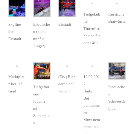
Tiefgeküh
Russische
lte
Bratwürste
Skyline
Eisrutsche
Eisstadt
Tintenfisc
der
n (nicht
hbeine für
Eisstadt
nur für
den Grill
Junge!)
Marktplat
(Eis-) Bier
12.02.201
z bei -15
darf nicht
7 –
Tiefgefror
Städtische
Grad
fehlen!
Harbin.
ene
s
Bei
Früchte
Schneesch
permanent
mit
ippen
en
Zuckergus
Minustem
s
peraturen