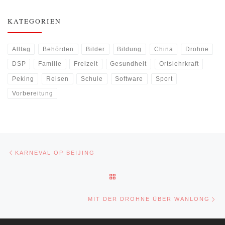
KATEGORIEN
Alltag
Behörden
Bilder
Bildung
China
Drohne
DSP
Familie
Freizeit
Gesundheit
Ortslehrkraft
Peking
Reisen
Schule
Software
Sport
Vorbereitung
Beitragsnavigation
Vorheriger Beitrag
KARNEVAL OP BEIJING
ZURÜCK ZUR BEITRAGSLIST
Nä
MIT DER DROHNE ÜBER WANLONG