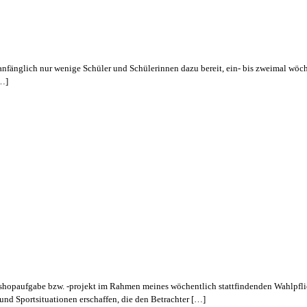
anfänglich nur wenige Schüler und Schülerinnen dazu bereit, ein- bis zweimal wöchen
[…]
shopaufgabe bzw. -projekt im Rahmen meines wöchentlich stattfindenden Wahlpflichtk
nd Sportsituationen erschaffen, die den Betrachter […]