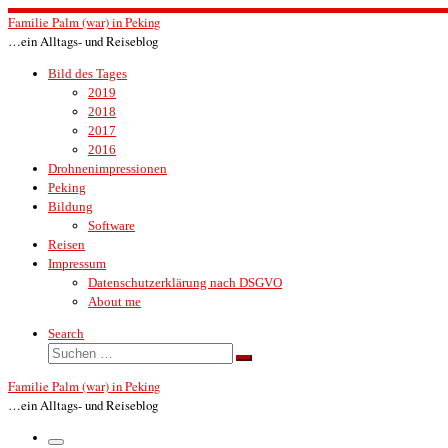
Zum
Familie Palm (war) in Peking
Inhalt
…ein Alltags- und Reiseblog
springen
Bild des Tages
2019
2018
2017
2016
Drohnenimpressionen
Peking
Bildung
Software
Reisen
Impressum
Datenschutzerklärung nach DSGVO
About me
Search
Suche
Suchen …
Familie Palm (war) in Peking
…ein Alltags- und Reiseblog