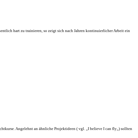
tlich hart zu trainieren, so zeigt sich nach Jahren kontinuierlicher Arbeit ein
urse. Angelehnt an ähnliche Projektideen ( vgl. „I believe I can fly„) sollten