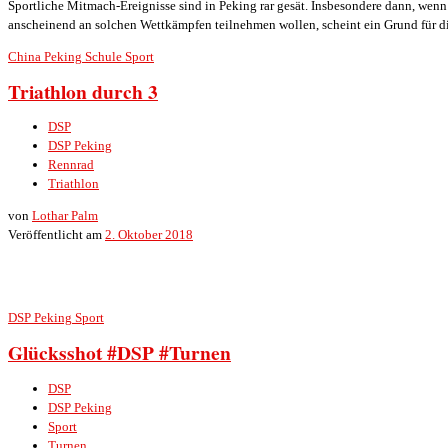
Sportliche Mitmach-Ereignisse sind in Peking rar gesät. Insbesondere dann, we
anscheinend an solchen Wettkämpfen teilnehmen wollen, scheint ein Grund für di
China
Peking
Schule
Sport
Triathlon durch 3
DSP
DSP Peking
Rennrad
Triathlon
von
Lothar Palm
Veröffentlicht am
2. Oktober 2018
DSP
Peking
Sport
Glücksshot #DSP #Turnen
DSP
DSP Peking
Sport
Turnen