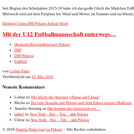
Seit Beginn des Schuljahres 2015/16 habe ich das große Glück die Mädchen Fußba
Mittwoch wird auf dem Freiplatz bei Wind und Wetter, im Sommer und im Winter,
Bildung
China
DSP
Peking
Schule
Sport
Mit der U12 Fußballmannschaft unterwegs…
Deutsche Botschaftsschule Peking
DSP
DSP Peking
Fußball
von
Lothar Palm
Veröffentlicht am
10. Mai 2016
Neueste Kommentare
Lothar
zu
Wie blickt die (Internet-) Presse auf China?
Micha
zu
Der erste Kontakt mit Peking und dem Fahrer unserer Maklerin
Annelie Strosing
zu
Das kommt mir chinesisch vor….
rathol
zu
New York – Rio – Tok… ääh Peking
Chrise
zu
New York – Rio – Tok… ääh Peking
© 2026
Familie Palm (war) in Peking
– Alle Rechte vorbehalten