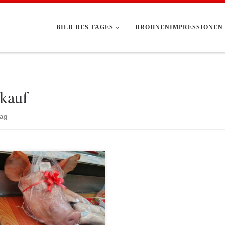
BILD DES TAGES
DROHNENIMPRESSIONEN
kauf
rag
 Blogbeitrag über das Einkaufen
iben? Über Butter, Milch und
huhe? Ja, unbedingt, denn irgendwie ist
lles anders und doch irgendwie gleich!
n wir mit den Geschäften an. Wie war
och in Deutschland, in Europa? Da gab
 Discounter, wie Aldi, Lidl und Co. und