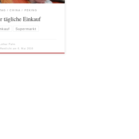
Anderen“, […]
TAG
CHINA
PEKING
r tägliche Einkauf
inkauf
Supermarkt
Lothar Palm
ffentlicht am
6. Mai 2016