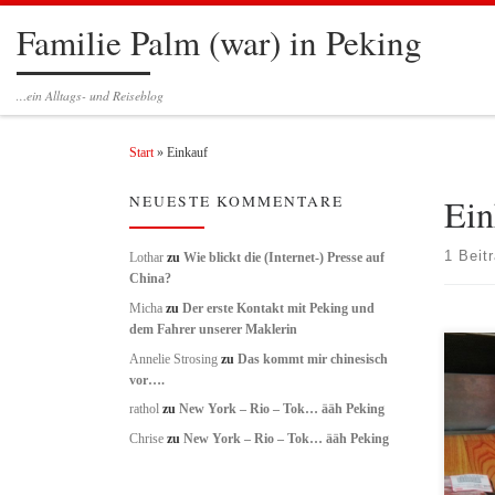
Familie Palm (war) in Peking
Zum Inhalt springen
…ein Alltags- und Reiseblog
Start
»
Einkauf
Ein
NEUESTE KOMMENTARE
1 Beit
Lothar
zu
Wie blickt die (Internet-) Presse auf
China?
Micha
zu
Der erste Kontakt mit Peking und
dem Fahrer unserer Maklerin
Annelie Strosing
zu
Das kommt mir chinesisch
Einen
vor….
schre
Turnsc
rathol
zu
New York – Rio – Tok… ääh Peking
hier a
Chrise
zu
New York – Rio – Tok… ääh Peking
Fange
das n
es die