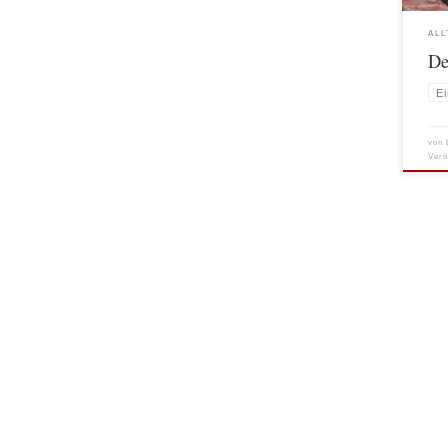
die „
ALL
De
E
von
Verö