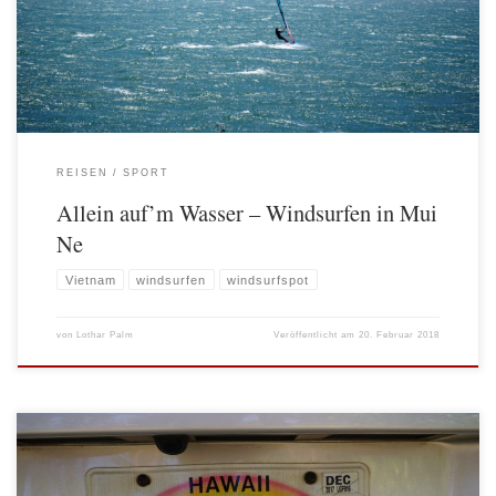
jetzt hier in Mui Ne (Vietnam) ist man, trotz jeweils bester Bedingungen, weit
davon entfernt in Jubel über den Nachwuchs auszubrechen. Im […]
REISEN
SPORT
Allein auf’m Wasser – Windsurfen in Mui
Ne
Vietnam
windsurfen
windsurfspot
von
Lothar Palm
Veröffentlicht am
20. Februar 2018