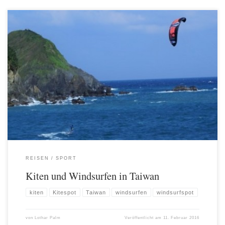
Wer hätte das gedacht? Ein Spontantrip über Chinese New Year nach Taiwan
brachte die lang ersehnte „Erleuchtung„. Es gibt sie also tatsächlich, eine Kite-
und Windsurfszene außerhalb der Top-Asia-Spots Mui Ne (Vietnam) und
Boracay (Philippinen)! Wie durch Zufall las ich kurz vor dem Antritt unserer
Reise (Februar 2016) in einem Forum, dass […]
REISEN
SPORT
Kiten und Windsurfen in Taiwan
kiten
Kitespot
Taiwan
windsurfen
windsurfspot
von
Lothar Palm
Veröffentlicht am
11. Februar 2016