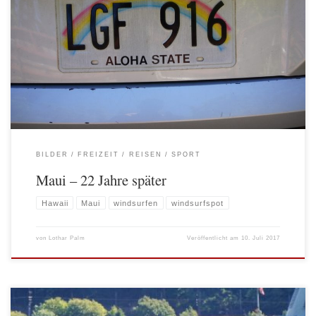
Vergleich Genau vor 22 Jahren war ich das letzte Mal auf Maui. Damals für 3
Monate zum Windsurfen. Diesmal waren es zwar nur 2 1/2 Wochen, aber es
fühlte sich windsurftechnisch genauso an. Geil! Bilder …und sonst? Und sonst
bleibt festzuhalten, dass der Sport, wie bereits im letzten Jahr am […]
BILDER
FREIZEIT
REISEN
SPORT
Maui – 22 Jahre später
Hawaii
Maui
windsurfen
windsurfspot
von
Lothar Palm
Veröffentlicht am
10. Juli 2017