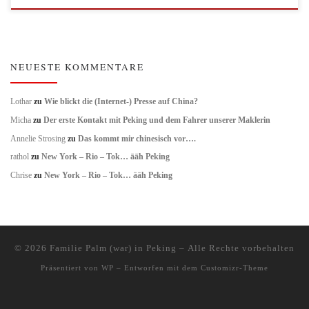
NEUESTE KOMMENTARE
Lothar
zu
Wie blickt die (Internet-) Presse auf China?
Micha
zu
Der erste Kontakt mit Peking und dem Fahrer unserer Maklerin
Annelie Strosing
zu
Das kommt mir chinesisch vor….
rathol
zu
New York – Rio – Tok… ääh Peking
Chrise
zu
New York – Rio – Tok… ääh Peking
© 2026
Familie Palm (war) in Peking
– Alle Rechte vorbehalten
Präsentiert von
WP
– Entworfen mit dem
Customizr-Theme