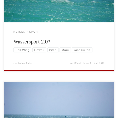
REISEN
SPORT
Wassersport 2.0?
Foil Wing
Hawaii
kiten
Maui
windsurfen
von
Lothar Palm
Veröffentlicht am
21. Juli 2019
Windsurfen? Trendsportart? Mitnichten! Bereits bei unseren zurückliegenden
Windsurftrips mussten wir schmerzhaft feststellen, dass Windsurfen nur noch
von Grauhaarigen und Rentnern betrieben wird. Am Hood River, auf Maui und