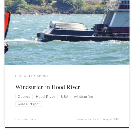
Die Realität Es ist nicht sonderlich schwer festzustellen, dass Windsurfen bald
eine Sportart sein wird, die man nur noch in Geschichtsbüchern, Museen und
alten TV-Mitschnitten betrachten kann. Die meisten Spots der Welt, die vor zehn
bis fünfzehn Jahren noch mit Windsurfern überschwemmt waren, zeigen
mittlerweile ein anderes Bild. Kiteschirme wohin […]
FREIZEIT
SPORT
Windsurfen in Hood River
George
Hood River
USA
windsurfen
windsurfspot
von
Lothar Palm
Veröffentlicht am
3. August 2016