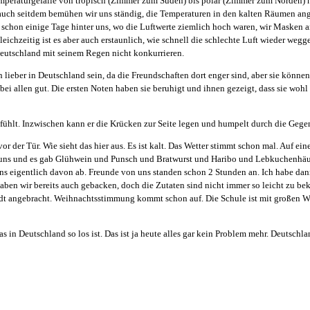
mperaturgefälle von tropisch (Zimmer zum Süden) bis polar (Zimmer zum Norden) ha
uch seitdem bemühen wir uns ständig, die Temperaturen in den kalten Räumen ange
en schon einige Tage hinter uns, wo die Luftwerte ziemlich hoch waren, wir Masken
leichzeitig ist es aber auch erstaunlich, wie schnell die schlechte Luft wieder we
 Deutschland mit seinem Regen nicht konkurrieren.
lieber in Deutschland sein, da die Freundschaften dort enger sind, aber sie können
bei allen gut. Die ersten Noten haben sie beruhigt und ihnen gezeigt, dass sie wo
nfühlt. Inzwischen kann er die Krücken zur Seite legen und humpelt durch die Gege
vor der Tür. Wie sieht das hier aus. Es ist kalt. Das Wetter stimmt schon mal. Auf
ei uns und es gab Glühwein und Punsch und Bratwurst und Haribo und Lebkuchenhä
ns eigentlich davon ab. Freunde von uns standen schon 2 Stunden an. Ich habe da
n haben wir bereits auch gebacken, doch die Zutaten sind nicht immer so leicht zu 
 Stadt angebracht. Weihnachtsstimmung kommt schon auf. Die Schule ist mit große
 in Deutschland so los ist. Das ist ja heute alles gar kein Problem mehr. Deutschla