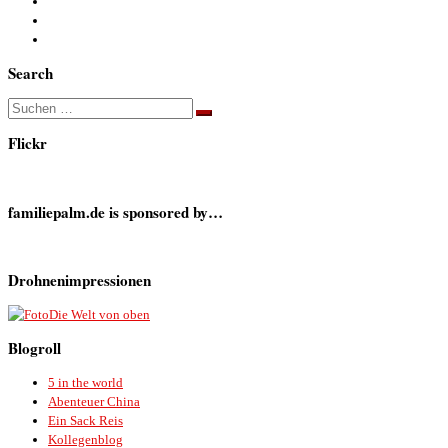
Search
Suche
Suchen …
Flickr
familiepalm.de is sponsored by…
Drohnenimpressionen
Die Welt von oben
Blogroll
5 in the world
Abenteuer China
Ein Sack Reis
Kollegenblog