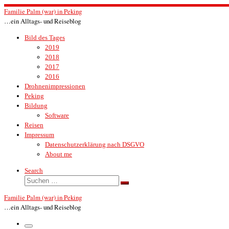
Zum
Familie Palm (war) in Peking
Inhalt
…ein Alltags- und Reiseblog
springen
Bild des Tages
2019
2018
2017
2016
Drohnenimpressionen
Peking
Bildung
Software
Reisen
Impressum
Datenschutzerklärung nach DSGVO
About me
Search
Suche
Suchen …
Familie Palm (war) in Peking
…ein Alltags- und Reiseblog