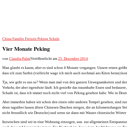
China
Familie
Freizeit
Peking
Schule
Vier Monate Peking
von
Claudia Palm
|
Veröffentlicht am
25. Dezember 2014
Man glaubt es kaum, aber es sind schon 4 Monate vergangen. Unsere ersten größer
dass ich zum Surfen (vielleicht wage ich mich auch nochmal ans Kiten heran) ko
Tja, wie geht es uns so? Wenn man mal von den ganzen Unwegsamkeiten und den P
Verkehr, der aber irgendwie läuft. Ich genieße das traumhafte Essen und bedauere,
Schade ist, dass ich immer noch nicht viel von Peking gesehen habe. Wie in Deu
Aber immerhin haben wir schon den einen oder anderen Tempel gesehen, sind zur
denn tagsüber lassen ältere Chinesen Drachen steigen, die an kilometerlangen S
nicht freundlich wie Deutsche) und wenn sie dann mit Wasser chinesische Wörter 
Inzwischen sind wir in eine Wohnung einzogen, was zur allgemeinen Entspannung b