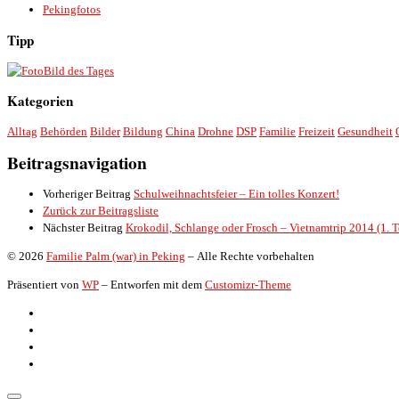
Pekingfotos
Tipp
Bild des Tages
Kategorien
Alltag
Behörden
Bilder
Bildung
China
Drohne
DSP
Familie
Freizeit
Gesundheit
Beitragsnavigation
Vorheriger Beitrag
Schulweihnachtsfeier – Ein tolles Konzert!
Zurück zur Beitragsliste
Nächster Beitrag
Krokodil, Schlange oder Frosch – Vietnamtrip 2014 (1. T
© 2026
Familie Palm (war) in Peking
– Alle Rechte vorbehalten
Präsentiert von
WP
– Entworfen mit dem
Customizr-Theme