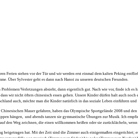
en Ferien stehen vor der Tür und wir werden erst einmal dem kalten Peking entfli
mme. Über Sylvester geht es dann nach Hanoi zu unseren deutschen Freunden.
roblemen/Verletzungen absieht, dann eigentlich gut. Nach wie vor, finde ich es h
 dass wir nicht öfters chinesisch essen gehen. Unsere Kinder dürfen halt auch noch 
tschland auch, möchte man die Kinder natürlich in das soziale Leben einführen un
 Chinesischen Mauer gefahren, haben das Olympische Sportgelände 2008 und den ei
trippen hängen, und abends tanzen sie gymnastische Übungen zur Musik. Ich empfi
auf den Weg zeichnen, die einen willkommen heißen oder sie zurücklächeln, wenn ma
eigetragen hat. Mit der Zeit sind die Zimmer auch einigermaßen eingerichtet; es 