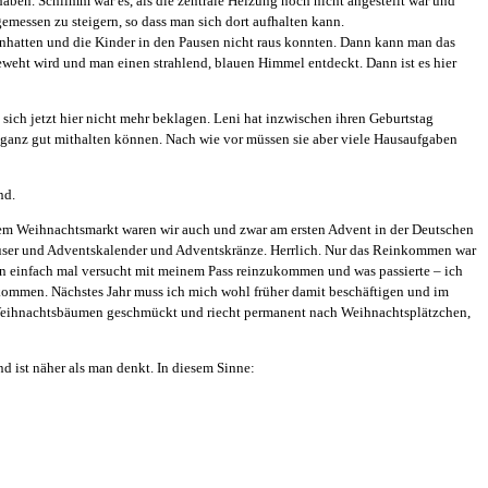
ben. Schlimm war es, als die zentrale Heizung noch nicht angestellt war und
messen zu steigern, so dass man sich dort aufhalten kann.
 anhatten und die Kinder in den Pausen nicht raus konnten. Dann kann man das
ggeweht wird und man einen strahlend, blauen Himmel entdeckt. Dann ist es hier
 sich jetzt hier nicht mehr beklagen. Leni hat inzwischen ihren Geburtstag
hl ganz gut mithalten können. Nach wie vor müssen sie aber viele Hausaufgaben
nd.
 einem Weihnachtsmarkt waren wir auch und zwar am ersten Advent in der Deutschen
user und Adventskalender und Adventskränze. Herrlich. Nur das Reinkommen war
nn einfach mal versucht mit meinem Pass reinzukommen und was passierte – ich
bekommen. Nächstes Jahr muss ich mich wohl früher damit beschäftigen und im
n Weihnachtsbäumen geschmückt und riecht permanent nach Weihnachtsplätzchen,
nd ist näher als man denkt. In diesem Sinne: