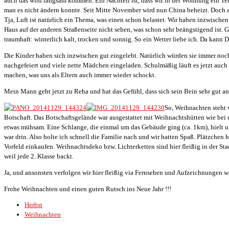
auch das wird langsam kommen. Ein Nachteil ist, dass wir in der Wohnung ein Te
man es nicht ändern konnte. Seit Mitte November wird nun China beheizt. Doch a
Tja, Luft ist natürlich ein Thema, was einen schon belastet. Wir haben inzwisch
Haus auf der anderen Straßenseite nicht sehen, was schon sehr beängstigend ist. G
traumhaft: winterlich kalt, trocken und sonnig. So ein Wetter liebe ich. Da kann
Die Kinder haben sich inzwischen gut eingelebt. Natürlich würden sie immer noch 
nachgefeiert und viele nette Mädchen eingeladen. Schulmäßig läuft es jetzt auch 
machen, was uns als Eltern auch immer wieder schockt.
Mein Mann geht jetzt zu Reha und hat das Gefühl, dass sich sein Bein sehr gut a
So, Weihnachten steht 
Botschaft. Das Botschaftsgelände war ausgestattet mit Weihnachtshütten wie b
etwas mühsam. Eine Schlange, die einmal um das Gebäude ging (ca. 1km), hielt u
war drin. Also holte ich schnell die Familie nach und wir hatten Spaß. Plätzche
Vorfeld einkaufen. Weihnachtsdeko bzw. Lichterketten sind hier fleißig in der
weil jede 2. Klasse backt.
Ja, und ansonsten verfolgen wir hier fleißig via Fernsehen und Aufzeichnungen was
Frohe Weihnachten und einen guten Rutsch ins Neue Jahr !!!
Herbst
Weihnachten