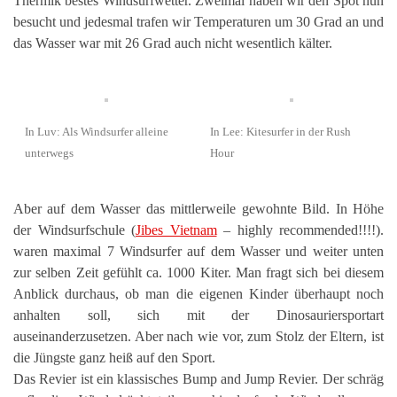
Thermik bestes Windsurfwetter. Zweimal haben wir den Spot nun
besucht und jedesmal trafen wir Temperaturen um 30 Grad an und
das Wasser war mit 26 Grad auch nicht wesentlich kälter.
In Luv: Als Windsurfer alleine
In Lee: Kitesurfer in der Rush
unterwegs
Hour
Aber auf dem Wasser das mittlerweile gewohnte Bild. In Höhe
der Windsurfschule (
Jibes Vietnam
– highly recommended!!!!).
waren maximal 7 Windsurfer auf dem Wasser und weiter unten
zur selben Zeit gefühlt ca. 1000 Kiter. Man fragt sich bei diesem
Anblick durchaus, ob man die eigenen Kinder überhaupt noch
anhalten soll, sich mit der Dinosauriersportart
auseinanderzusetzen. Aber nach wie vor, zum Stolz der Eltern, ist
die Jüngste ganz heiß auf den Sport.
Das Revier ist ein klassisches Bump and Jump Revier. Der schräg