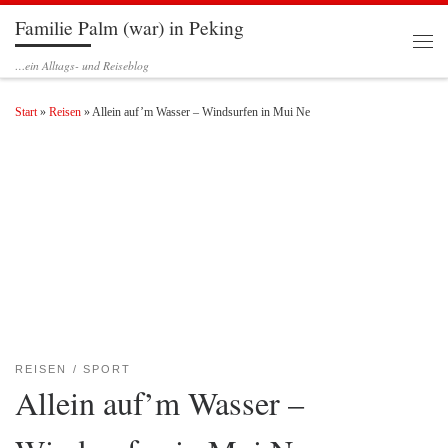
Familie Palm (war) in Peking
Zum Inhalt springen
Men
…ein Alltags- und Reiseblog
Start
»
Reisen
»
Allein auf’m Wasser – Windsurfen in Mui Ne
REISEN
SPORT
Allein auf’m Wasser –