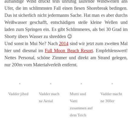
auflandige Wind drückt teils unruhig laufende Windwellen ans
Ufer, die im schlimmsten Fall einen fiesen Shorebreak bedingen.
Das ist sicherlich nicht jedermanns Sache. Hat man es aber durchs
Weißwasser geschafft, entschädigen steile kleine Wellen und
laden zum Springen ein. Es gibt Schlimmeres, als bei 30 Grad im
Shorty übers Wasser zu shredden 😉
Und sonst in Mui Ne? Nach
2014
sind wir jetzt zum zweiten Mal
hier und diesmal im
Full Moon Beach Resort
. Empfehlenswert!
Nettes Personal, schöne Zimmer und direkt am Strand gelegen,
nur 200m vom Materialverleih entfernt.
Vadder jibed
Vadder mach
Mutti und
Vadder macht
ne Aerial
Vatti
ne 360er
zusammen auf
dem Teich