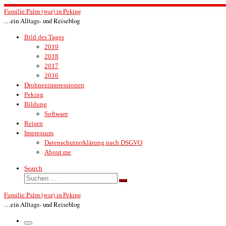
Zum
Familie Palm (war) in Peking
Inhalt
…ein Alltags- und Reiseblog
springen
Bild des Tages
2019
2018
2017
2016
Drohnenimpressionen
Peking
Bildung
Software
Reisen
Impressum
Datenschutzerklärung nach DSGVO
About me
Search
Suche
Suchen …
Familie Palm (war) in Peking
…ein Alltags- und Reiseblog