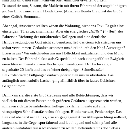
sind und wir daher einen Minivan oder Ähnliches erwarten dürften.
Da stand sie nun, Suzann, die Maklerin mit ihrem Fahrer und der angekündigten
großen Limousine: einem Honda Civic (
Anm.
: ein Honda Civic hat die Größe
eines Golfs!). Hmmmm….
Aber egal, Ansprüche stellten wir an die Wohnung, nicht ans Taxi. Es galt also:
einsteigen, Türen zu, anschnallen. Aber ein energisches „
NEIN!
“ (
不
[bù]) des
Fahrers in Richtung des mitfahrenden Kollegen und eine deutliche
Handbewegung, den Gurt nicht zu benutzen, ließ das Gespräch zwischen uns
sofort verstummen. Gedanken schossen uns direkt durch den Kopf. Aussteigen?
Etwas sagen? Wir entschieden uns aus Höflichkeit mitzufahren und den Mund
zu halten. Der Fahrer drückte aufs Gaspedal und nach einer gefühlten Ewigkeit
erreichten wir bereits unsere Höchstgeschwindigkeit. Der Tacho zeigte
sagenhafte 25 km/h und das auf einer dreispurigen Schnellstraße!
Elektrofahrräder, Fußgänger, einfach jeder schien uns zu überholen. Das
anfänglich noch subtile Lachen ging allmählich über in lautes Gelächter.
Galgenhumor!
Dann kam sie, die erste Großkreuzung und alle Befürchtungen, dass wir
vielleicht mit diesem Fahrer noch größeren Gefahren ausgesetzt sein werden,
schienen sich zu bewahrheiten. Kollege Taxifahrer musste auf einer
vierspurigen Schnellstraße rechts abbiegen. Blinker setzen, Fehlanzeige. Das
Lenkrad aber erst nach links, also entgegengesetzt zur Abbiegerichtung reißend,
langsamst in die Gegenspur fahrend und laut hupend und schimpfend alle
anderen Autofahrer quasi wegbeamen zu wollen, befremdete uns doch etwas.