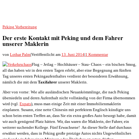
Peking
Vorbereitung
Der erste Kontakt mit Peking und dem Fahrer
unserer Maklerin
von
Lothar Palm
|
Veröffentlicht am
13. Juni 2014
|
1 Kommentar
Flug – Jetlag – Hochhäuser – Stau- Chaos – ein bischen Smog,
all das haben wir in den ersten Tagen erlebt, aber eine Begegnung am fünften
Tag unseres ersten Pekingaufenthaltes verdient der besonderen Erwähnung,
nämlich die mit dem
Taxifahrer
unserer Maklerin.
Aber von vorne: Wie alle ausländischen Neuankömmlinge, die nach Peking
übersiedeln und deren Aufenthalt nicht vollständig von der Firma übernommen
wird (vgl.
Expats
), muss man einige Zeit mit einer Immobilienmaklerin
einplanen. Susann, eine nette Chinesin mit perfektem Englisch kündigte uns
schon beim ersten Treffen an, dass Sie ein extra großes Auto besorgt habe, damit
wir auch genügend Platz hätten. Wir, das waren die Maklerin, der Fahrer, ein
weiterer suchender Kollege. Fünf Erwachsene! An dieser Stelle darf durchaus
erwähnt werden, dass in Peking große protzige Autos nichts Ungewöhnliches