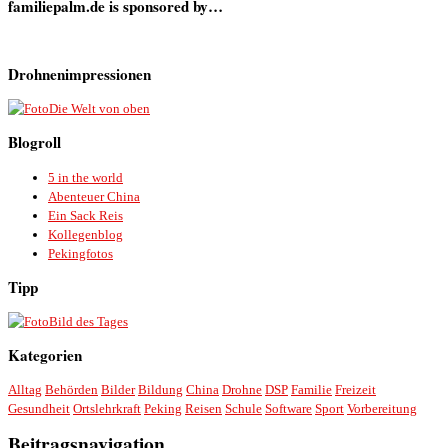
familiepalm.de is sponsored by…
Drohnenimpressionen
Die Welt von oben
Blogroll
5 in the world
Abenteuer China
Ein Sack Reis
Kollegenblog
Pekingfotos
Tipp
Bild des Tages
Kategorien
Alltag
Behörden
Bilder
Bildung
China
Drohne
DSP
Familie
Freizeit
Gesundheit
Ortslehrkraft
Peking
Reisen
Schule
Software
Sport
Vorbereitung
Beitragsnavigation