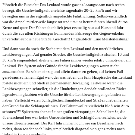
Plötzlich die Einsicht: Das Lenkrad wurde gaaanz laaangsaaam nach rechts
bewegt, die Geschwindigkeit erreichte sagenhafte 20- 25 km/h und wir
bewegten uns in die eigentlich angedachte Fahrtrichtung. Selbstverständlich
war die Ampel mittlerweile längst rot und um uns herum fuhren überall Autos.
Kreuz und quer. Der Fahrer aber blieb jetzt erstmalig stur auf Kurs und fuhr
durch die aus allen Richtungen kommenden Fahrzeuge des Gegenverkehrs
unversehrt auf die neue Straße. Geschafft! Unglaublich! Eine Meisterleistung!
Und dann war da noch die Sache mit dem Lenkrad und den unerklärlichen
Lenkbewegungen. Auf gerader Strecke, die Geschwindigkeit zwischen 10 und
30 km/h einpendelnd, drehte unser Fahrer immer wieder relativ unmotiviert am
Lenkrad. Ein System oder Gründe für die Lenkbewegungen waren nicht
auszumachen. Es schien einzig und allein darum zu gehen, auf keinen Fall
geradeaus zu fahren. Egal wer oder was neben uns fuhr, Hauptsache das Lenkrad
rostete nicht ein und blieb in permanenter Bewegung. Teilweise waren die
Lenkbewegungen schneller, als die Umdrehungen der dahinrollenden Räder.
Irgendwann glaubten wir die Ursache für die Lenkbewegungen gefunden zu
haben. Vielleicht waren Schlaglöcher, Kanaldeckel und Straßenunebenheiten
der Grund für die Schlangenlinien. Der Fahrer wollte vielleicht bloß sein Auto
schonen?!? Spätestens aber auf einer großen vierspurigen Schnellstraße, die
überraschend leer war, keine Unebenheiten und Schlaglöcher aufwies, wurde
unsere Theorie zerstört. Der Kerl fuhr immer noch, wie ein Besoffener nach
rechts, dann wieder nach links, um plötzlich diagonal von ganz rechts nach
links die Spur zu wechseln.