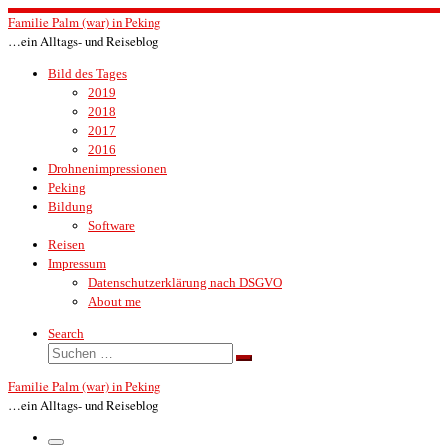
Zum
Familie Palm (war) in Peking
Inhalt
…ein Alltags- und Reiseblog
springen
Bild des Tages
2019
2018
2017
2016
Drohnenimpressionen
Peking
Bildung
Software
Reisen
Impressum
Datenschutzerklärung nach DSGVO
About me
Search
Suche
Suchen …
Familie Palm (war) in Peking
…ein Alltags- und Reiseblog