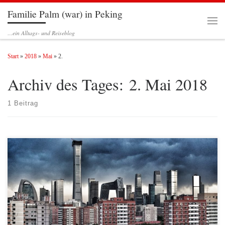
Familie Palm (war) in Peking
Zum Inhalt springen
Men
…ein Alltags- und Reiseblog
Start
»
2018
»
Mai
»
2.
Archiv des Tages:
2. Mai 2018
1 Beitrag