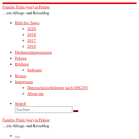
Zum
Familie Palm (war) in Peking
Inhalt
…ein Alltags- und Reiseblog
springen
Bild des Tages
2019
2018
2017
2016
Drohnenimpressionen
Peking
Bildung
Software
Reisen
Impressum
Datenschutzerklärung nach DSGVO
About me
Search
Suche
Suchen …
Familie Palm (war) in Peking
…ein Alltags- und Reiseblog