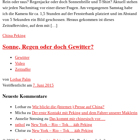
Rein oder raus? Regenjacke oder doch Sonnenbrille und T-Shirt? Aktuell stehen
wir jeden Nachmittag vor einer dieser Fragen. Am vergangenen Samstag habe
ich die Kamera für ca. 1,5 Stunden auf der Fensterbank platziert und im Abstand
von 5 Sekunden ein Bild geschossen. Heraus gekommen ist dieses
Zeitraffervideo, auf dem mit […]
China
Peking
Sonne, Regen oder doch Gewitter?
Gewitter
Video
Zeitraffer
von
Lothar Palm
Veröffentlicht am
7. Juni 2015
Neueste Kommentare
Lothar
zu
Wie blickt die (Internet-) Presse auf China?
Micha
zu
Der erste Kontakt mit Peking und dem Fahrer unserer Maklerin
Annelie Strosing
zu
Das kommt mir chinesisch vor….
rathol
zu
New York – Rio – Tok… ääh Peking
Chrise
zu
New York – Rio – Tok… ääh Peking