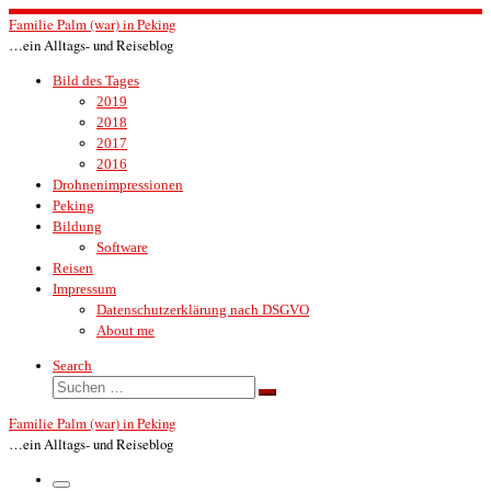
Zum
Familie Palm (war) in Peking
Inhalt
…ein Alltags- und Reiseblog
springen
Bild des Tages
2019
2018
2017
2016
Drohnenimpressionen
Peking
Bildung
Software
Reisen
Impressum
Datenschutzerklärung nach DSGVO
About me
Search
Suche
Suchen …
Familie Palm (war) in Peking
…ein Alltags- und Reiseblog