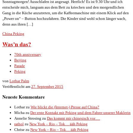
Sonntagmorgen! Ausschlafen ist angesagt. Herrlich! Es ist 9.30 Uhr und ich
entscheide mich, langsam aus dem Bett zu kriechen und den morgendlichen
Gang in die Küche anzutreten, um die Kaffeemaschine mit einem Klick auf den
„Power on“ – Button hochzufahren. Die Kinder sind wohl schon länger wach,
denn aus ihren […]
China
Peking
Was’n das?
70th anniversary
Beijing
Parade
Peking
von
Lothar Palm
Veröffentlicht am
27. September 2015
Neueste Kommentare
Lothar
zu
Wie blickt die (Internet-) Presse auf China?
Micha
zu
Der erste Kontakt mit Peking und dem Fahrer unserer Maklerin
Annelie Strosing
zu
Das kommt mir chinesisch vor….
rathol
zu
New York – Rio – Tok… ääh Peking
Chrise
zu
New York – Rio – Tok… ääh Peking