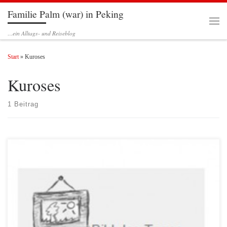
Familie Palm (war) in Peking
Zum Inhalt springen
Men
…ein Alltags- und Reiseblog
Start
»
Kuroses
Kuroses
1 Beitrag
Es lohnt sich, ein Blick in die Rubrik „Bild(er) des Tages„.