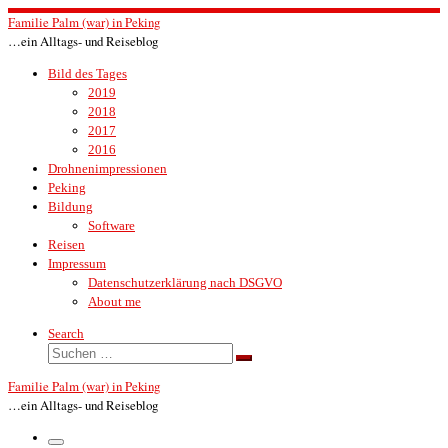
Zum
Familie Palm (war) in Peking
Inhalt
…ein Alltags- und Reiseblog
springen
Bild des Tages
2019
2018
2017
2016
Drohnenimpressionen
Peking
Bildung
Software
Reisen
Impressum
Datenschutzerklärung nach DSGVO
About me
Search
Suche
Suchen …
Familie Palm (war) in Peking
…ein Alltags- und Reiseblog