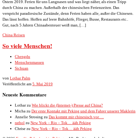
Ostern 2019. Ferien für uns Langnasen und was liegt näher, als einen Tripp
durch China zu machen. Außerhalb der chinesischen Ferienzeiten. Das
verspricht paradiesische Zustände, denn Ferien haben alle, außer die Chinesen.
Das lässt hoffen. Hoffen auf leere Bahnhöfe, Flieger, Busse, Restaurants etc..
Gut, nach 5 Jahren Chinaabenteuer weiß man, […]
China
Reisen
So viele Menschen!
Chengdu
Menschenmassen
Sichuan
von
Lothar Palm
Veröffentlicht am
5. Mai 2019
Neueste Kommentare
Lothar
zu
Wie blickt die (Internet-) Presse auf China?
Micha
zu
Der erste Kontakt mit Peking und dem Fahrer unserer Maklerin
Annelie Strosing
zu
Das kommt mir chinesisch vor….
rathol
zu
New York – Rio – Tok… ääh Peking
Chrise
zu
New York – Rio – Tok… ääh Peking