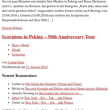
Vor ein paar Monaten erst landete Iron Maiden in Peking und Bruce Dickinson
und Co. spielten ein Konzert, das getrost in die Kategorie „Kann man, muss man
aber nicht gesehen haben“ eingeordnet werden konnte (siehe auch Beitrag vom
25.04.2016 ). Gestern (14.08.2016) nun wollten die Scorpions die
Hauptstadtchinesen auf ihrer 50th […]
Freizeit
Peking
Scorpions in Peking – 50th Anniversary Tour
Heavy Metal
Musik
Scorpions
von
Lothar Palm
Veröffentlicht am
15. August 2016
Neueste Kommentare
Lothar
zu
Wie blickt die (Internet-) Presse auf China?
Micha
zu
Der erste Kontakt mit Peking und dem Fahrer unserer Maklerin
Annelie Strosing
zu
Das kommt mir chinesisch vor….
rathol
zu
New York – Rio – Tok… ääh Peking
Chrise
zu
New York – Rio – Tok… ääh Peking