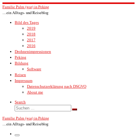
Zum
Familie Palm (war) in Peking
Inhalt
…ein Alltags- und Reiseblog
springen
Bild des Tages
2019
2018
2017
2016
Drohnenimpressionen
Peking
Bildung
Software
Reisen
Impressum
Datenschutzerklärung nach DSGVO
About me
Search
Suche
Suchen …
Familie Palm (war) in Peking
…ein Alltags- und Reiseblog