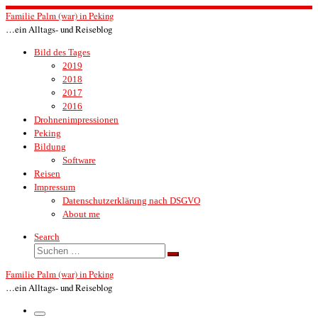
Zum
Familie Palm (war) in Peking
Inhalt
…ein Alltags- und Reiseblog
springen
Bild des Tages
2019
2018
2017
2016
Drohnenimpressionen
Peking
Bildung
Software
Reisen
Impressum
Datenschutzerklärung nach DSGVO
About me
Search
Suche
Suchen …
Familie Palm (war) in Peking
…ein Alltags- und Reiseblog