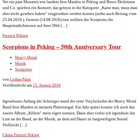
Vor ein paar Monaten erst landete Iron Maiden in Peking und Bruce Dickinson
und Co. spielten ein Konzert, das getrost in die Kategorie „Kann man, muss man
aber nicht gesehen haben“ eingeordnet werden konnte (siehe auch Beitrag vom
25.04.2016 ). Gestern (14.08.2016) nun wollten die Scorpions die
Hauptstadtchinesen auf ihrer 50th […]
Freizeit
Peking
Scorpions in Peking – 50th Anniversary Tour
Heavy Metal
Musik
Scorpions
von
Lothar Palm
Veröffentlicht am
15. August 2016
Irgendwann Anfang der Achtziger stand die erste Vinylscheibe der Heavy Metal
Band Iron Maiden in meinem Plattenregal. Ein Jahr später konnte ich auch das
zweite Album „Killers“ mein eigen nennen. Dann aber verlor ich irgendwie die
Lust an der Band, an der Musik, an dem auf Dauer zu langweiligem Sound.
Vielleicht […]
China
Freizeit
Peking