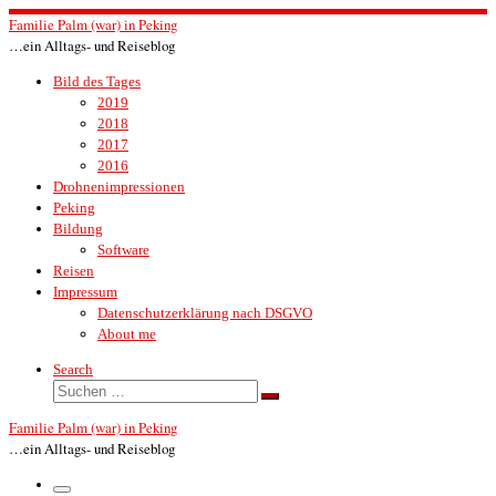
Zum
Familie Palm (war) in Peking
Inhalt
…ein Alltags- und Reiseblog
springen
Bild des Tages
2019
2018
2017
2016
Drohnenimpressionen
Peking
Bildung
Software
Reisen
Impressum
Datenschutzerklärung nach DSGVO
About me
Search
Suche
Suchen …
Familie Palm (war) in Peking
…ein Alltags- und Reiseblog