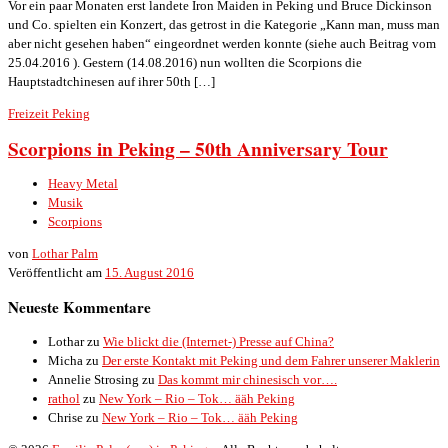
Vor ein paar Monaten erst landete Iron Maiden in Peking und Bruce Dickinson
und Co. spielten ein Konzert, das getrost in die Kategorie „Kann man, muss man
aber nicht gesehen haben“ eingeordnet werden konnte (siehe auch Beitrag vom
25.04.2016 ). Gestern (14.08.2016) nun wollten die Scorpions die
Hauptstadtchinesen auf ihrer 50th […]
Freizeit
Peking
Scorpions in Peking – 50th Anniversary Tour
Heavy Metal
Musik
Scorpions
von
Lothar Palm
Veröffentlicht am
15. August 2016
Neueste Kommentare
Lothar
zu
Wie blickt die (Internet-) Presse auf China?
Micha
zu
Der erste Kontakt mit Peking und dem Fahrer unserer Maklerin
Annelie Strosing
zu
Das kommt mir chinesisch vor….
rathol
zu
New York – Rio – Tok… ääh Peking
Chrise
zu
New York – Rio – Tok… ääh Peking