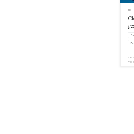
man i
CH
Ch
ge
A
B
von
Verö