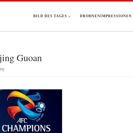
BILD DES TAGES
DROHNENIMPRESSIONEN
jing Guoan
rag
t ist Asia Champions League (AFC
te) angesagt! Vorbereitung: Bevor es
adion geht, heißt es an eines der
rten Tickets zu gelangen. Obwohl das
rs Stadium ein Fassungvermögen von
.000 Zuschauer hat und Fußball nicht zu
op Sportevents in China gehört, muss