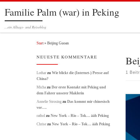
Familie Palm (war) in Peking
Zum Inhalt springen
…ein Alltags- und Reiseblog
Start
»
Beijing Guoan
Bei
NEUESTE KOMMENTARE
1 Beit
Lothar
zu
Wie blickt die (Internet-) Presse auf
China?
Micha
zu
Der erste Kontakt mit Peking und
dem Fahrer unserer Maklerin
Annelie Strosing
zu
Das kommt mir chinesisch
…jetz
vor….
Websei
ins St
rathol
zu
New York – Rio – Tok… ääh Peking
begeh
Chrise
zu
New York – Rio – Tok… ääh Peking
Worke
ca. 66
den T