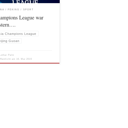
m Vorverkauf um die Tickets […]
INA
PEKING
SPORT
ampions League war
stern….
sia Champions League
eijing Guoan
Lothar Palm
ffentlicht am
16. Mai 2015