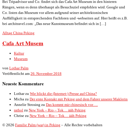
Bei Tripadvisor und Co. findet sich das Cafa Art Museum in den hinteren
Rängen, wenn es denn überhaupt als Besuchsziel empfohlen wird. Google und
Co. listen das Museum vor allem aufgrund seiner architektonischen
Auffälligkeit in entsprechenden Fachforen und -webseiten auf. Hier heißt es z.B.
bei architravel.com: „Das neue Kunstmuseum befindet sich in […]
Alltag
China
Peking
Cafa Art Musem
Kultur
Museum
von
Lothar Palm
Veröffentlicht am
26. November 2018
Neueste Kommentare
Lothar
zu
Wie blickt die (Internet-) Presse auf China?
Micha
zu
Der erste Kontakt mit Peking und dem Fahrer unserer Maklerin
Annelie Strosing
zu
Das kommt mir chinesisch vor….
rathol
zu
New York – Rio – Tok… ääh Peking
Chrise
zu
New York – Rio – Tok… ääh Peking
© 2026
Familie Palm (war) in Peking
– Alle Rechte vorbehalten