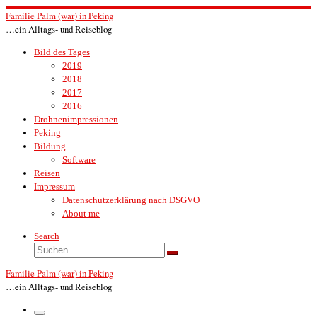
Zum
Familie Palm (war) in Peking
Inhalt
…ein Alltags- und Reiseblog
springen
Bild des Tages
2019
2018
2017
2016
Drohnenimpressionen
Peking
Bildung
Software
Reisen
Impressum
Datenschutzerklärung nach DSGVO
About me
Search
Suche
Suchen …
Familie Palm (war) in Peking
…ein Alltags- und Reiseblog