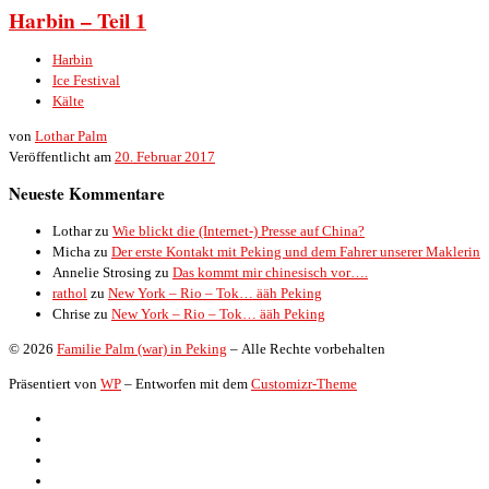
Harbin – Teil 1
Harbin
Ice Festival
Kälte
von
Lothar Palm
Veröffentlicht am
20. Februar 2017
Neueste Kommentare
Lothar
zu
Wie blickt die (Internet-) Presse auf China?
Micha
zu
Der erste Kontakt mit Peking und dem Fahrer unserer Maklerin
Annelie Strosing
zu
Das kommt mir chinesisch vor….
rathol
zu
New York – Rio – Tok… ääh Peking
Chrise
zu
New York – Rio – Tok… ääh Peking
© 2026
Familie Palm (war) in Peking
– Alle Rechte vorbehalten
Präsentiert von
WP
– Entworfen mit dem
Customizr-Theme