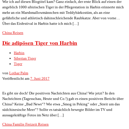
Wie ich auf diesen Blogtitel kam? Ganz einfach, der erste Blick auf einen der
angeblich 1000 sibirischen Tiger in der Pflegestation in Harbin erinnerte mich
mehr an ein Marshmallowmännchen mit Teddybärkostüm, als an eine
gefährliche und athletisch dahinschleichende Raubkatze. Aber von vorne…
Über das Eisfestival in Harbin hatte ich mich […]
China
Reisen
Die adipösen Tiger von Harbin
Harbin
Siberian Tiger
Tiger
von
Lothar Palm
Veröffentlicht am
7. Juni 2017
Es gibt sie doch! Die positiven Nachrichten aus China! Wie jetzt? In den
Nachrichten (Tagesschau, Heute und Co.!) gab es einen positiven Bericht über
China? Keine „Bad News“? Wie etwa „Smog in Peking“ oder „Streit um das
südchinesische Meer“? Sollte es tatsächlich bewegte Bilder im TV und
aussagekräftige Fotos im Netz über […]
China
Familie
Freizeit
Reisen