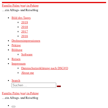
Zum
Familie Palm (war) in Peking
Inhalt
…ein Alltags- und Reiseblog
springen
Bild des Tages
2019
2018
2017
2016
Drohnenimpressionen
Peking
Bildung
Software
Reisen
Impressum
Datenschutzerklärung nach DSGVO
About me
Search
Suche
Suchen …
Familie Palm (war) in Peking
…ein Alltags- und Reiseblog