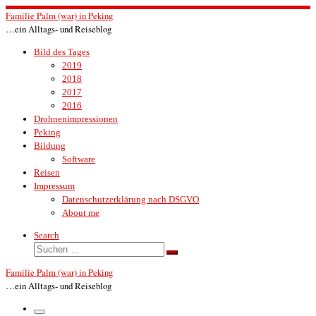
Zum
Familie Palm (war) in Peking
Inhalt
…ein Alltags- und Reiseblog
springen
Bild des Tages
2019
2018
2017
2016
Drohnenimpressionen
Peking
Bildung
Software
Reisen
Impressum
Datenschutzerklärung nach DSGVO
About me
Search
Suche
Suchen …
Familie Palm (war) in Peking
…ein Alltags- und Reiseblog