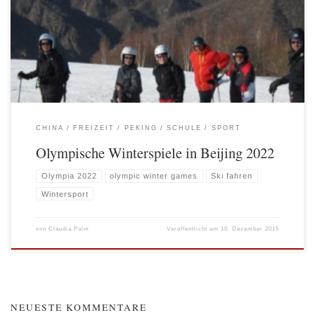
Und hierhin bietet die Deutsche Botschaftsschule jedes Jahr einen Ski-
Wochenendausflug an. Das hieß für uns natürlich Sachen packen und auf ging’s.
Eine vierstündige Fahrt durch braunes, kahles, […]
CHINA
FREIZEIT
PEKING
SCHULE
SPORT
Olympische Winterspiele in Beijing 2022
Olympia 2022
olympic winter games
Ski fahren
Wintersport
von
Claudia Palm
Veröffentlicht am
10. Dezember 2015
NEUESTE KOMMENTARE