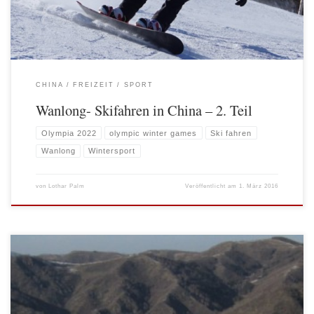
CHINA
FREIZEIT
SPORT
Wanlong- Skifahren in China – 2. Teil
Olympia 2022
olympic winter games
Ski fahren
Wanlong
Wintersport
von
Lothar Palm
Veröffentlicht am
1. März 2016
Olympia 2022 – Beijing möchte dabei sein und bewirbt sich für die Olympischen
Winterspiele 2022. Skigebiet soll das vier Stunden entfernte Wanlong werden.