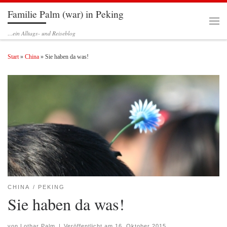
Familie Palm (war) in Peking
Zum Inhalt springen
Men
…ein Alltags- und Reiseblog
Start
»
China
»
Sie haben da was!
CHINA
PEKING
Sie haben da was!
von
Lothar Palm
|
Veröffentlicht am
16. Oktober 2015