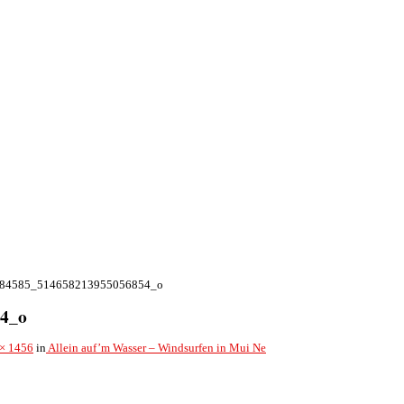
84585_514658213955056854_o
4_o
× 1456
in
Allein auf’m Wasser – Windsurfen in Mui Ne