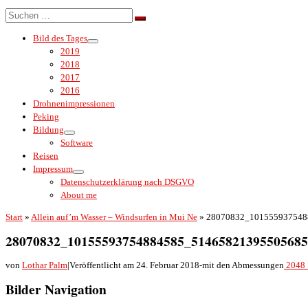
Menü
Suche
Suchen …
Bild des Tages
2019
2018
2017
2016
Drohnenimpressionen
Peking
Bildung
Software
Reisen
Impressum
Datenschutzerklärung nach DSGVO
About me
Start
»
Allein auf’m Wasser – Windsurfen in Mui Ne
»
28070832_101555937548
28070832_10155593754884585_51465821395505685
von
Lothar Palm
|
Veröffentlicht am
24. Februar 2018
-
mit den Abmessungen
2048 
Bilder Navigation