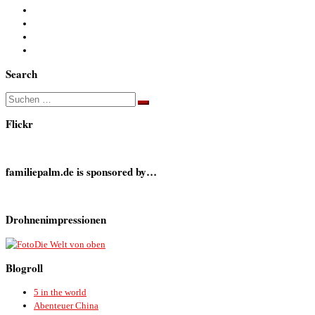
Search
Suche
Suchen …
Flickr
familiepalm.de is sponsored by…
Drohnenimpressionen
Die Welt von oben
Blogroll
5 in the world
Abenteuer China