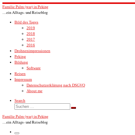
Zum
Familie Palm (war) in Peking
Inhalt
…ein Alltags- und Reiseblog
springen
Bild des Tages
2019
2018
2017
2016
Drohnenimpressionen
Peking
Bildung
Software
Reisen
Impressum
Datenschutzerklärung nach DSGVO
About me
Search
Suche
Suchen …
Familie Palm (war) in Peking
…ein Alltags- und Reiseblog