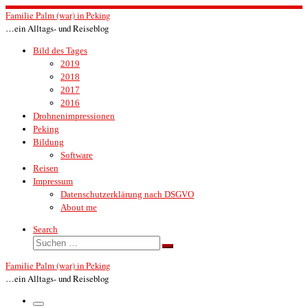
Zum
Familie Palm (war) in Peking
Inhalt
…ein Alltags- und Reiseblog
springen
Bild des Tages
2019
2018
2017
2016
Drohnenimpressionen
Peking
Bildung
Software
Reisen
Impressum
Datenschutzerklärung nach DSGVO
About me
Search
Suche
Suchen …
Familie Palm (war) in Peking
…ein Alltags- und Reiseblog