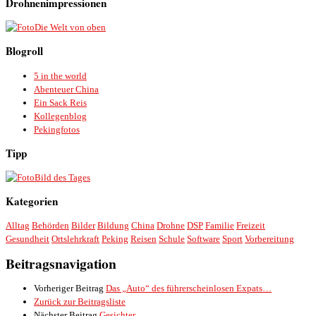
Drohnenimpressionen
Die Welt von oben
Blogroll
5 in the world
Abenteuer China
Ein Sack Reis
Kollegenblog
Pekingfotos
Tipp
Bild des Tages
Kategorien
Alltag
Behörden
Bilder
Bildung
China
Drohne
DSP
Familie
Freizeit
Gesundheit
Ortslehrkraft
Peking
Reisen
Schule
Software
Sport
Vorbereitung
Beitragsnavigation
Vorheriger Beitrag
Das „Auto“ des führerscheinlosen Expats…
Zurück zur Beitragsliste
Nächster Beitrag
Gesichter