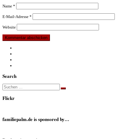
Name
*
E-Mail-Adresse
*
Website
Search
Suche
Suchen …
Flickr
familiepalm.de is sponsored by…