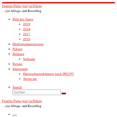
Zum
Familie Palm (war) in Peking
Inhalt
…ein Alltags- und Reiseblog
springen
Bild des Tages
2019
2018
2017
2016
Drohnenimpressionen
Peking
Bildung
Software
Reisen
Impressum
Datenschutzerklärung nach DSGVO
About me
Search
Suche
Suchen …
Familie Palm (war) in Peking
…ein Alltags- und Reiseblog