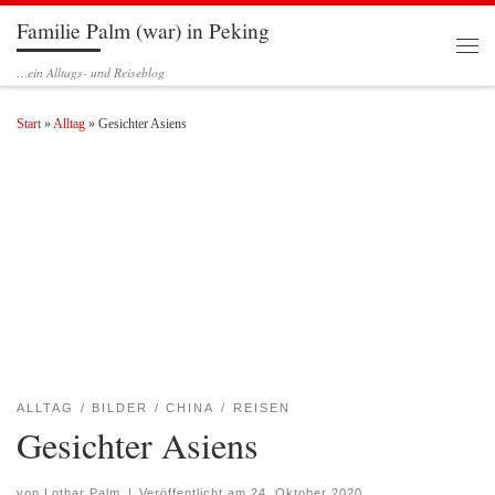
Familie Palm (war) in Peking
Zum Inhalt springen
Men
…ein Alltags- und Reiseblog
Start
»
Alltag
»
Gesichter Asiens
ALLTAG
BILDER
CHINA
REISEN
Gesichter Asiens
von
Lothar Palm
|
Veröffentlicht am
24. Oktober 2020