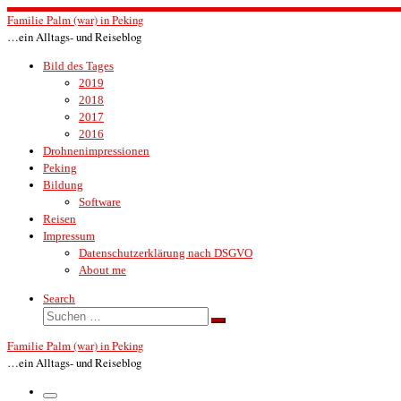
Zum
Familie Palm (war) in Peking
Inhalt
…ein Alltags- und Reiseblog
springen
Bild des Tages
2019
2018
2017
2016
Drohnenimpressionen
Peking
Bildung
Software
Reisen
Impressum
Datenschutzerklärung nach DSGVO
About me
Search
Suche
Suchen …
Familie Palm (war) in Peking
…ein Alltags- und Reiseblog