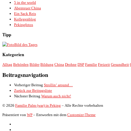
5 in the world
Abenteuer China
Ein Sack Reis
Kollegenblog
Pekingfotos
Tipp
Bild des Tages
Kategorien
Alltag
Behörden
Bilder
Bildung
China
Drohne
DSP
Familie
Freizeit
Gesundheit
Beitragsnavigation
Vorheriger Beitrag
Strollin‘ around…
Zurück zur Beitragsliste
Nächster Beitrag
Warum auch nicht!
© 2026
Familie Palm (war) in Peking
– Alle Rechte vorbehalten
Präsentiert von
WP
– Entworfen mit dem
Customizr-Theme