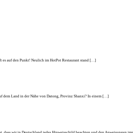
rifft es auf den Punkt! Neulich im HotPot Restaurant stand […]
auf dem Land in der Nähe von Datong, Provinz Shanxi? In einem […]
ht, dass wir in Deutschland jedes Hinweisschild beachten und den Anweisungen im