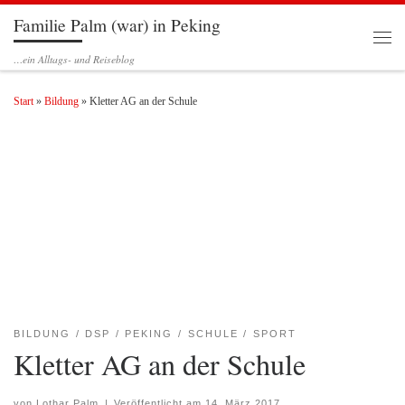
Familie Palm (war) in Peking
Zum Inhalt springen
Men
…ein Alltags- und Reiseblog
Start
»
Bildung
»
Kletter AG an der Schule
BILDUNG
DSP
PEKING
SCHULE
SPORT
Kletter AG an der Schule
von
Lothar Palm
|
Veröffentlicht am
14. März 2017