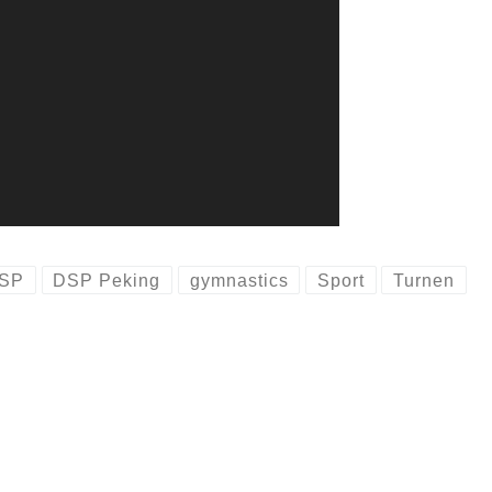
SP
DSP Peking
gymnastics
Sport
Turnen