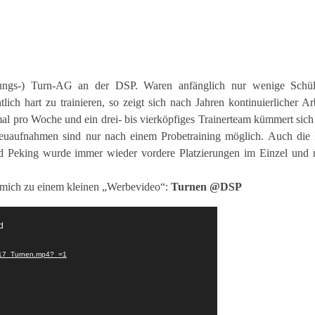
istungs-) Turn-AG an der DSP. Waren anfänglich nur wenige Schü
ich hart zu trainieren, so zeigt sich nach Jahren kontinuierlicher Ar
eimal pro Woche und ein drei- bis vierköpfiges Trainerteam kümmert sic
euaufnahmen sind nur nach einem Probetraining möglich. Auch die 
nd Peking wurde immer wieder vordere Platzierungen im Einzel und 
n mich zu einem kleinen „Werbevideo“:
Turnen @DSP
d
/2017_Turnen.mp4?_=1