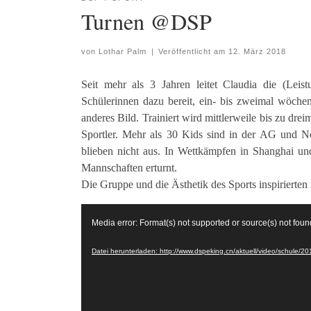
Turnen @DSP
von
Lothar Palm
|
Veröffentlicht am
12. März 2018
Seit mehr als 3 Jahren leitet Claudia die (Le
Schülerinnen dazu bereit, ein- bis zweimal wöchentl
anderes Bild. Trainiert wird mittlerweile bis zu dr
Sportler. Mehr als 30 Kids sind in der AG und N
blieben nicht aus. In Wettkämpfen in Shanghai u
Mannschaften erturnt.
Die Gruppe und die Ästhetik des Sports inspirierte
Video-
Media error: Format(s) not supported or source(s) not foun
Player
Datei herunterladen: http://www.dspeking.cn/aktuell/video/schule