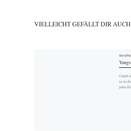
VIELLEICHT GEFÄLLT DIR AUCH
Veröff
Yangsh
Glaubt m
so ist d
jeden Kl