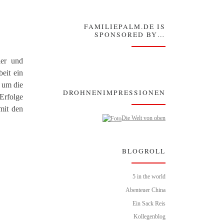
FAMILIEPALM.DE IS
SPONSORED BY…
ler und
beit ein
h um die
DROHNENIMPRESSIONEN
Erfolge
mit den
Die Welt von oben
BLOGROLL
5 in the world
Abenteuer China
Ein Sack Reis
Kollegenblog