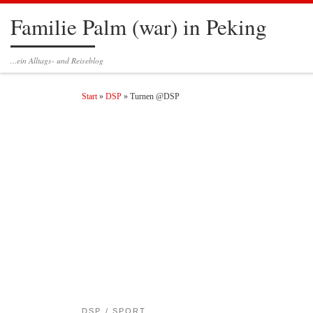
Familie Palm (war) in Peking
Zum Inhalt springen
…ein Alltags- und Reiseblog
Start
»
DSP
»
Turnen @DSP
DSP
SPORT