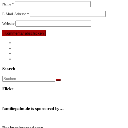
Name
*
E-Mail-Adresse
*
Website
Search
Suche
Suchen …
Flickr
familiepalm.de is sponsored by…
Drohnenimpressionen