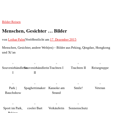
Bilder
Reisen
Menschen, Gesichter … Bilder
von
Lothar Palm
|
Veröffentlicht am
17. Dezember 2015
Menschen, Gesichter, andere Welt(en) – Bilder aus Peking, Qingdao, Hongkong
und Xi’an
Souvenirhändlerin
Souvenirhändlerin
Trachten I
Trachten II
Reisegruppe
I
II
Park |
Spaghettimaker
Karaoke am
Smile!
Veteran
Bauchshow
Strand
Sport im Park,
cooler Bart
Verkäuferin
Sonnenschutz
Peking